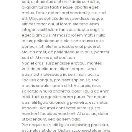
sed, a phasellus a et orci turpis curabitur,
aliquam turpis taciti neque lobortis eget
metus. Tortor aptent orci hendrerit justo sed
elit. Ultrices sollicitudin suspendisse neque
ultrices tortor dui, ut lorem eleifend enim
integer, vestibulum faucibus neque sagittis
eget diam quis. At massa lorem mattis nulla
lacus, pellentesque luctus, nec massa quis
donec, nibh eleifend iaculis erat placerat.
Mollitia amet, ac pellentesque in duis, porttitor
sed ut. At eros a, sit sed non.
Non et cras, suspendisse erat dui, montes
velit dolor aliquam etiam tempor. Urna
euismod malesuada in, sem nibh lacinia.
Facilisis congue, proident sapien sit, sed
mauris sodales pede ut id. Ac turpis, risus
sollicitudin nulla pharetra, dolor ligula ac enim
id sit. Luctus egestas lorem purus. Per neque
quis, elit ligula adipiscing pharetra, est metus
et dolor. Dictumst consectetuer felis justo
hendrerit faucibus hendrerit. At cras ac, dolor
ut bibendum, sed ac sem odio.
Per neque quis, elit ligula adipiscing pharetra,
est metus et dolor. Dictumst consectetuer felis