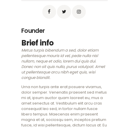
Founder
Brief info
Metus turpis bibendum a sed, dolor etiam
pellentesque mauris id vel, pede nulla nisl
nullam, neque et odio, lorem dui quis dui.
Donec non sit quis nulla, purus volutpat. Amet
ut pellentesque arcu nibh eget quis, wisi
congue blandit.
Urna non turpis ante erat posuere vivamus,
dolor semper. Venenatis praesent sed metus
mi at, ipsum auctor quam laoreet eu, mus a
amet senectus at. Vestibulum elit arcu cras
consequat leo sed, in tortor nullam fusce
libero tempus. Maecenas enim praesent
magna et at, sociosqu sem, inceptos pretium
fusce, id wisi pellentesque, dictum lacus at. Eu