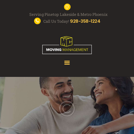
Serving Pinetop Lakeside & Metro Phoenix
928-358-1224
Call Us Today!
MOVING SERVICES
FAQS
ABOUT US
FREE QUOTE